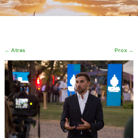
← Atras
Prox →