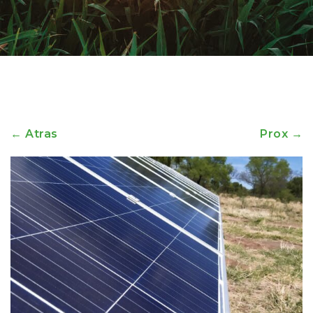
← Atras
Prox →